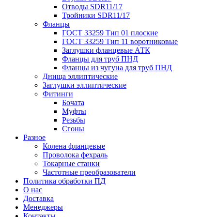
Отводы SDR11/17
Тройники SDR11/17
Фланцы
ГОСТ 33259 Тип 01 плоские
ГОСТ 33259 Тип 11 воротниковые
Заглушки фланцевые АТК
Фланцы для труб ПНД
Фланцы из чугуна для труб ПНД
Днища эллиптические
Заглушки эллиптические
Фитинги
Бочата
Муфты
Резьбы
Сгоны
Разное
Колена фланцевые
Проволока фехраль
Токарные станки
Частотные преобразователи
Политика обработки ПД
О нас
Доставка
Менеджеры
Контакты