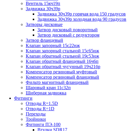
Вентиль 15кч19п
Задвижка 30ч39р
Задвижка 30ч39р горячая вода 150 градусов
Задвижка 30ч39р холодная вода 90 градусов
Затворы дисковые
Затвор дисковый поворотный
Затвор дисковый с редуктором
Затвор фланцевый
Клапан запорный 15с22нж
Клапан запорный стальной 15с65нж
Клапан обратный стальной 19с53нж
Клапан обратный фланцевый 16ч6п
Клапан обратный чугунный 19ч21бр
Компенсатор резиновый муфтовый
Компенсатор резиновый фланцевый
Фильтр магнитный фланцевый
Шаровый кран 11с32п
Шиберная задвижка
Фитинги
Отводы R=1.5D
Отводы R=1D
Переходы
Тройники
Фитинги ПЭ-100
Втулки SDR17