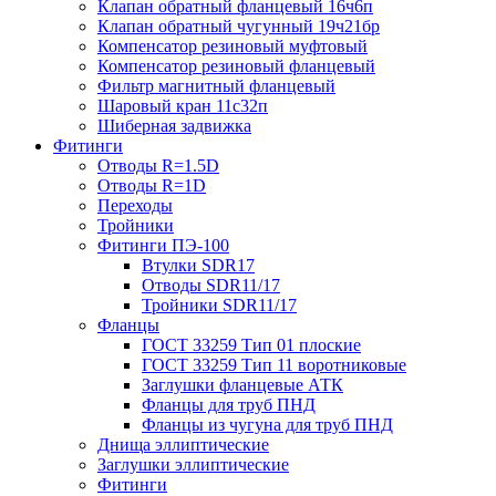
Клапан обратный фланцевый 16ч6п
Клапан обратный чугунный 19ч21бр
Компенсатор резиновый муфтовый
Компенсатор резиновый фланцевый
Фильтр магнитный фланцевый
Шаровый кран 11с32п
Шиберная задвижка
Фитинги
Отводы R=1.5D
Отводы R=1D
Переходы
Тройники
Фитинги ПЭ-100
Втулки SDR17
Отводы SDR11/17
Тройники SDR11/17
Фланцы
ГОСТ 33259 Тип 01 плоские
ГОСТ 33259 Тип 11 воротниковые
Заглушки фланцевые АТК
Фланцы для труб ПНД
Фланцы из чугуна для труб ПНД
Днища эллиптические
Заглушки эллиптические
Фитинги