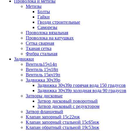
Проволока и метизы
Метизы
Болты
Гайки
Гвозди строительные
Саморезы
Проволока вязальная
Проволока на катушках
Сетка сварная
Тканая сетка
Фибра стальная
Задвижки
Вентиль15ч14п
Вентиль 15ч18п
Вентиль 15кч19п
Задвижка 30ч39р
Задвижка 30ч39р горячая вода 150 градусов
Задвижка 30ч39р холодная вода 90 градусов
Затворы дисковые
Затвор дисковый поворотный
Затвор дисковый с редуктором
Затвор фланцевый
Клапан запорный 15с22нж
Клапан запорный стальной 15с65нж
Клапан обратный стальной 19с53нж