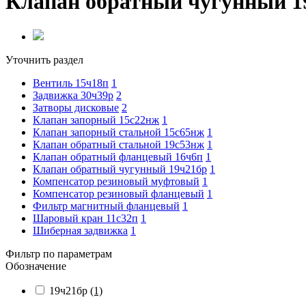
Клапан обратный чугунный 1
Уточнить раздел
Вентиль 15ч18п
1
Задвижка 30ч39р
2
Затворы дисковые
2
Клапан запорный 15с22нж
1
Клапан запорный стальной 15с65нж
1
Клапан обратный стальной 19с53нж
1
Клапан обратный фланцевый 16ч6п
1
Клапан обратный чугунный 19ч21бр
1
Компенсатор резиновый муфтовый
1
Компенсатор резиновый фланцевый
1
Фильтр магнитный фланцевый
1
Шаровый кран 11с32п
1
Шиберная задвижка
1
Фильтр по параметрам
Обозначение
19ч21бр
(1)